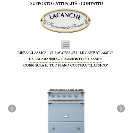
Pannello di gestione dei cookies
SUPPORTO
•
ATTUALITÀ
•
CONTATTO
R
C
ICETTE DELLO
HEF
LINEA "CLASSIC"
GLI ACCESSORI
LE CAPPE "CLASSIC"
LA SALAMANDRA - GIRARROSTO "CLASSIC"
CONFIGURA IL TUO PIANO COTTURA "CLASSICO"